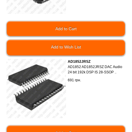
Add to Wish List
AD1852JRSZ
AD1852 AD1852JRSZ DAC Audio
24 bit 192k DSP IS 28-SSOP ..
691 грн.