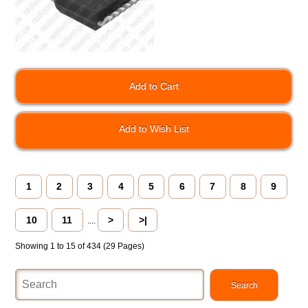
Add to Wish List
1
2
3
4
5
6
7
8
9
10
11
>
>|
....
Showing 1 to 15 of 434 (29 Pages)