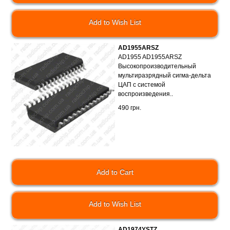
Add to Wish List
AD1955ARSZ
AD1955 AD1955ARSZ
Высокопроизводительный
мультиразрядный сигма-дельта
ЦАП с системой
воспроизведения..
490 грн.
Add to Wish List
AD1974YSTZ