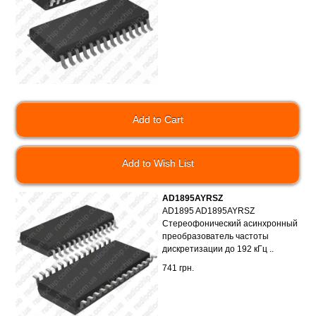
Add to Wish List
AD1895AYRSZ
AD1895 AD1895AYRSZ
Стереофонический асинхронный
преобразователь частоты
дискретизации до 192 кГц ..
741 грн.