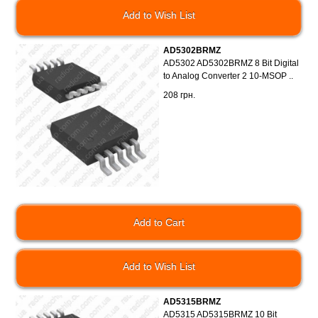
Add to Wish List
AD5302BRMZ
AD5302 AD5302BRMZ 8 Bit Digital
to Analog Converter 2 10-MSOP ..
208 грн.
Add to Wish List
AD5315BRMZ
AD5315 AD5315BRMZ 10 Bit