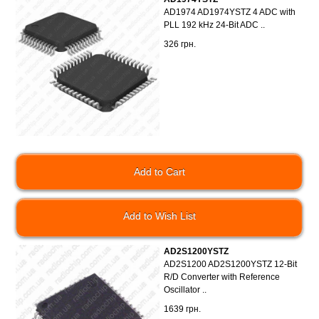
AD1974 AD1974YSTZ 4 ADC with
PLL 192 kHz 24-Bit ADC ..
326 грн.
Add to Wish List
AD2S1200YSTZ
AD2S1200 AD2S1200YSTZ 12-Bit
R/D Converter with Reference
Oscillator ..
1639 грн.