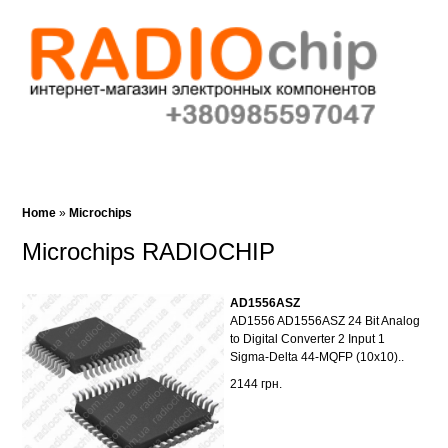
Cart (0)‎
Wish List (0)
Search
Home
»
Microchips
Microchips RADIOCHIP
AD1556ASZ
AD1556 AD1556ASZ 24 Bit Analog
to Digital Converter 2 Input 1
Sigma-Delta 44-MQFP (10x10)..
2144 грн.