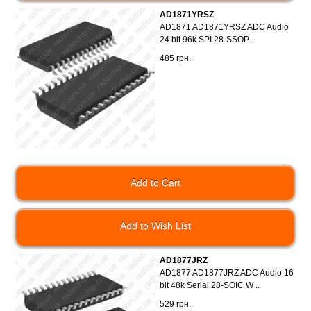
AD1871YRSZ
AD1871 AD1871YRSZ ADC Audio
24 bit 96k SPI 28-SSOP ..
485 грн.
Add to Wish List
AD1877JRZ
AD1877 AD1877JRZ ADC Audio 16
bit 48k Serial 28-SOIC W ..
529 грн.