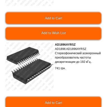
Add to Wish List
AD1896AYRSZ
AD1896 AD1896AYRSZ
Стереофонический асинхронный
преобразователь частоты
дискретизации до 192 кГц..
741 грн.