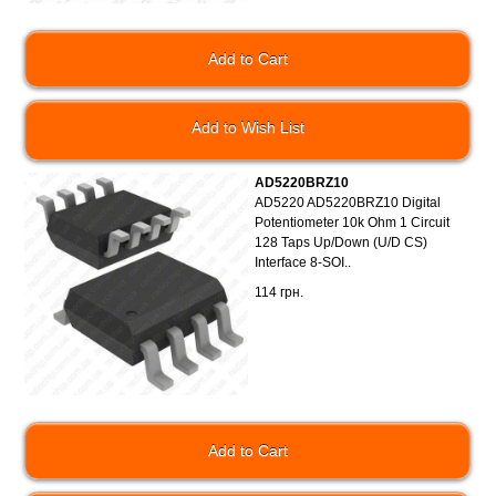
Add to Wish List
AD5220BRZ10
AD5220 AD5220BRZ10 Digital
Potentiometer 10k Ohm 1 Circuit
128 Taps Up/Down (U/D CS)
Interface 8-SOI..
114 грн.