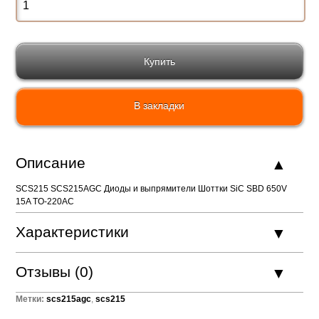
В закладки
Описание
SCS215 SCS215AGC Диоды и выпрямители Шоттки SiC SBD 650V
15A TO-220AC
Характеристики
Отзывы (0)
Метки:
scs215agc
,
scs215