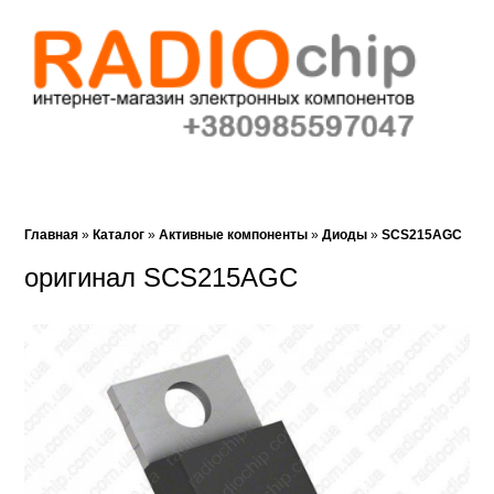
Корзина (0)‎
Закладки (0)
Поиск
Главная
»
Каталог
»
Активные компоненты
»
Диоды
»
SCS215AGC
оригинал SCS215AGC