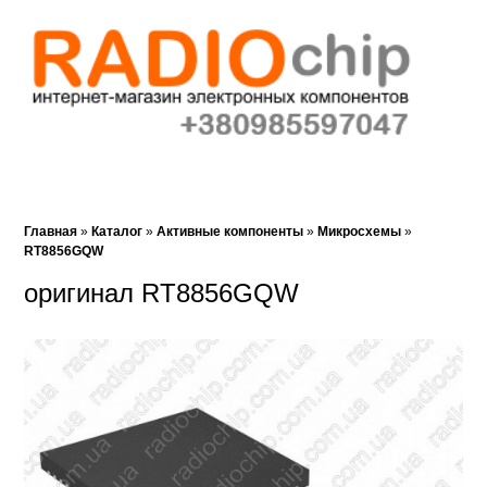
Корзина (0)‎
Закладки (0)
Поиск
Главная
»
Каталог
»
Активные компоненты
»
Микросхемы
»
RT8856GQW
оригинал RT8856GQW