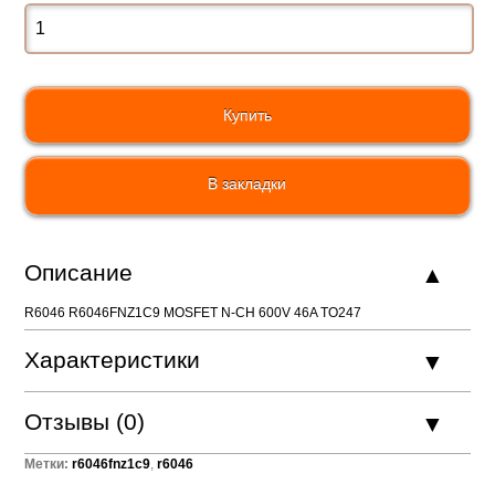
В закладки
Описание
R6046 R6046FNZ1C9 MOSFET N-CH 600V 46A TO247
Характеристики
Отзывы (0)
Метки:
r6046fnz1c9
,
r6046