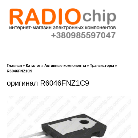
Корзина (0)‎
Закладки (0)
Поиск
Главная
»
Каталог
»
Активные компоненты
»
Транзисторы
»
R6046FNZ1C9
оригинал R6046FNZ1C9