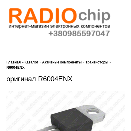
Корзина (0)‎
Закладки (0)
Поиск
Главная
»
Каталог
»
Активные компоненты
»
Транзисторы
»
R6004ENX
оригинал R6004ENX