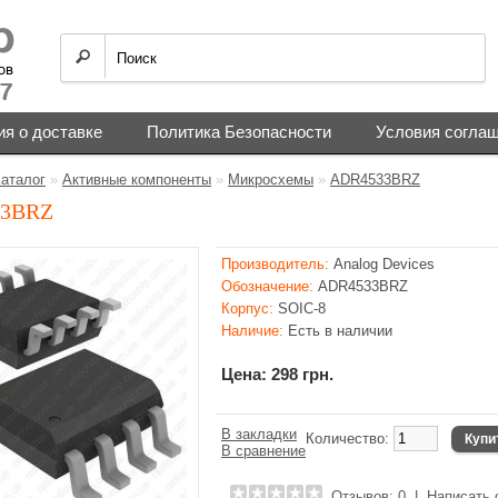
я о доставке
Политика Безопасности
Условия согла
аталог
»
Активные компоненты
»
Микросхемы
»
ADR4533BRZ
33BRZ
Производитель:
Analog Devices
Обозначение:
ADR4533BRZ
Корпус:
SOIC-8
Наличие:
Есть в наличии
Цена: 298 грн.
В закладки
Количество:
Купи
В сравнение
Отзывов: 0
|
Написать 