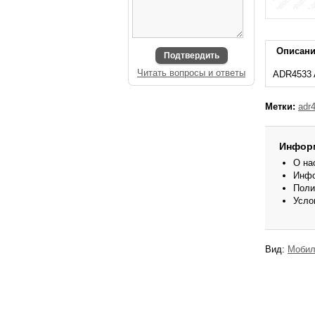
Описан
Подтвердить
Читать вопросы и ответы
ADR4533 A
Метки:
adr
Инфор
О на
Инфо
Поли
Усло
Вид:
Мобил