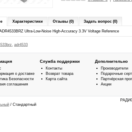
ие
Характеристики
Отзывы (0)
Задать вопрос (0)
DR4533BRZ Ultra-Low-Noise High-Accuracy 3.3V Voltage Reference
4533brz
,
adr4533
мация
Служба поддержки
Дополнительно
с
Контакты
Производители
рмация о доставке
Возврат товара
Подарочные сер
тика Безопасности
Карта сайта
Партнёрская про
вия соглашения
Акции
РАДИО
ьный
/ Стандартный