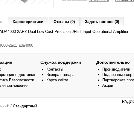
ие
Характеристики
Отзывы (0)
Задать вопрос (0)
DA4000-2ARZ Dual Low Cost Precision JFET Input Operational Amplifier
4000-2arz
,
ada4000
мация
Служба поддержки
Дополнительно
с
Контакты
Производители
рмация о доставке
Возврат товара
Подарочные сер
тика Безопасности
Карта сайта
Партнёрская про
вия соглашения
Акции
РАДИО
ьный
/ Стандартный