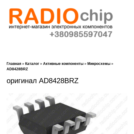
Корзина (0)‎
Закладки (0)
Поиск
Главная
»
Каталог
»
Активные компоненты
»
Микросхемы
»
AD8428BRZ
оригинал AD8428BRZ