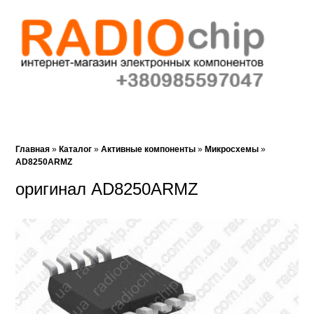
Корзина (0)‎
Закладки (0)
Поиск
Главная
»
Каталог
»
Активные компоненты
»
Микросхемы
»
AD8250ARMZ
оригинал AD8250ARMZ