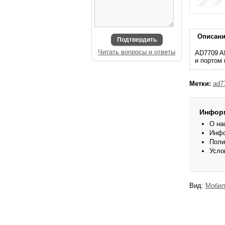
Описан
Подтвердить
Читать вопросы и ответы
AD7709 A
и портом
Метки:
ad7
Инфор
О на
Инфо
Поли
Усло
Вид:
Мобил