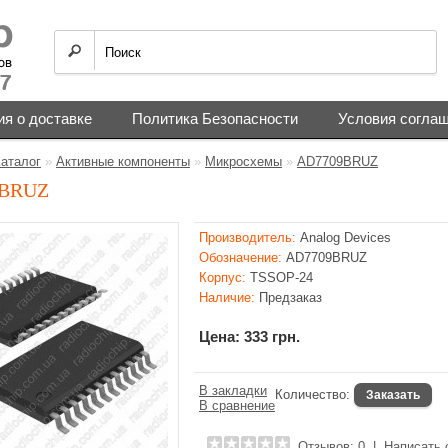
я о доставке
Политика Безопасности
Условия согла
аталог
»
Активные компоненты
»
Микросхемы
»
AD7709BRUZ
9BRUZ
Производитель:
Analog Devices
Обозначение:
AD7709BRUZ
Корпус:
TSSOP-24
Наличие:
Предзаказ
Цена: 333 грн.
В закладки
Количество:
В сравнение
Отзывов: 0
|
Написать 