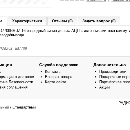
ие
Характеристики
Отзывы (0)
Задать вопрос (0)
D7709BRUZ 16-разрядный сигма-дельта АЦП с источниками тока коммут
 ввода/вывода
709bruz
,
ad7709
мация
Служба поддержки
Дополнительно
с
Контакты
Производители
рмация о доставке
Возврат товара
Подарочные сер
тика Безопасности
Карта сайта
Партнёрская про
вия соглашения
Акции
РАДИО
ьный
/ Стандартный